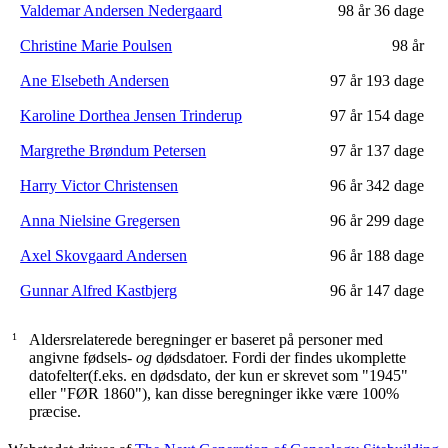
Valdemar Andersen Nedergaard
98 år
36 dage
Christine Marie Poulsen
98 år
Ane Elsebeth Andersen
97 år
193 dage
Karoline Dorthea Jensen Trinderup
97 år
154 dage
Margrethe Brøndum Petersen
97 år
137 dage
Harry Victor Christensen
96 år
342 dage
Anna Nielsine Gregersen
96 år
299 dage
Axel Skovgaard Andersen
96 år
188 dage
Gunnar Alfred Kastbjerg
96 år
147 dage
1
Aldersrelaterede beregninger er baseret på personer med
angivne fødsels-
og
dødsdatoer. Fordi der findes ukomplette
datofelter(f.eks. en dødsdato, der kun er skrevet som "1945"
eller "FØR 1860"), kan disse beregninger ikke være 100%
præcise.