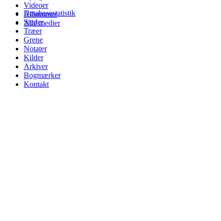
Videoer
Databasestatistik
Albummer
Steder
Alle medier
Træer
Grene
Notater
Kilder
Arkiver
Bogmærker
Kontakt