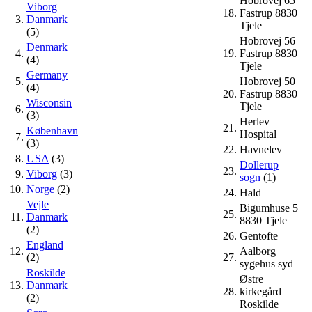
Hobrovej 65
Viborg
18.
Fastrup 8830
3.
Danmark
Tjele
(5)
Hobrovej 56
Denmark
4.
19.
Fastrup 8830
(4)
Tjele
Germany
5.
Hobrovej 50
(4)
20.
Fastrup 8830
Wisconsin
Tjele
6.
(3)
Herlev
21.
København
Hospital
7.
(3)
22.
Havnelev
8.
USA
(3)
Dollerup
23.
9.
Viborg
(3)
sogn
(1)
10.
Norge
(2)
24.
Hald
Vejle
Bigumhuse 5
25.
11.
Danmark
8830 Tjele
(2)
26.
Gentofte
England
12.
Aalborg
(2)
27.
sygehus syd
Roskilde
Østre
13.
Danmark
28.
kirkegård
(2)
Roskilde