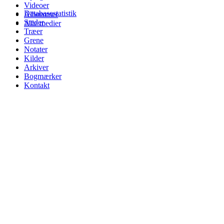
Videoer
Databasestatistik
Albummer
Steder
Alle medier
Træer
Grene
Notater
Kilder
Arkiver
Bogmærker
Kontakt