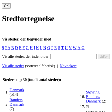
OK
Stedfortegnelse
Vis steder, der begynder med
9
?
A
B
D
E
F
G
H
I
K
L
N
O
P
R
S
T
U
V
W
Å
Ø
Vis alle steder, der indeholder:
Vis alle steder
(sorteret alfabetisk) |
Navnekort
Steders top 30 (totalt antal steder):
Danmark
1.
Støvring.
(514)
16.
Randers.
Randers
Danmark
(2)
2.
Danmark
17.
??
(7)