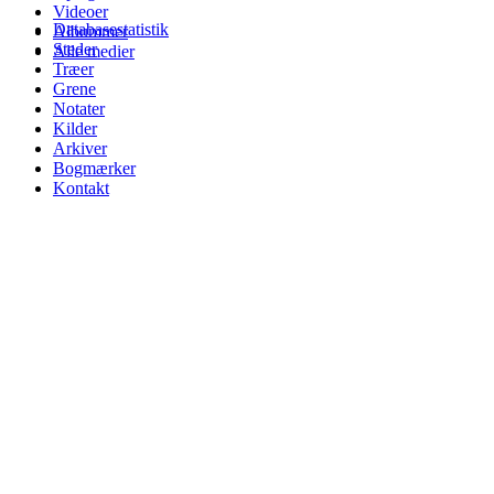
Videoer
Databasestatistik
Albummer
Steder
Alle medier
Træer
Grene
Notater
Kilder
Arkiver
Bogmærker
Kontakt