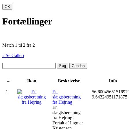
OK
Fortællinger
Match 1 til 2 fra 2
» Se Galleri
#
Ikon
Beskrivelse
Info
1
En
56.6004565151697
slægtsberetning
9.64324951171875
fra Hejring
En
slægtsberetning
fra Hejring
Fortalt af Ingmar
Kristensen