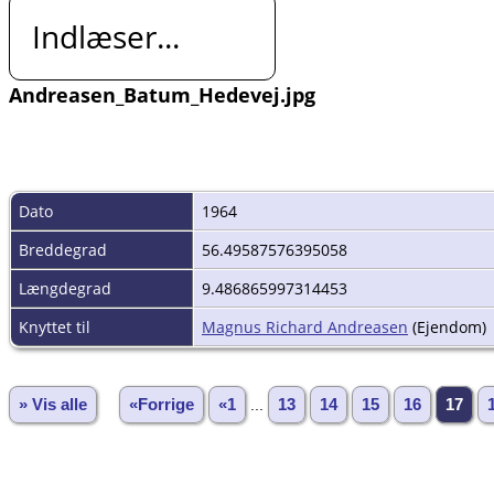
Indlæser...
Andreasen_Batum_Hedevej.jpg
Dato
1964
Breddegrad
56.49587576395058
Længdegrad
9.486865997314453
Knyttet til
Magnus Richard Andreasen
(Ejendom)
» Vis alle
«Forrige
«1
...
13
14
15
16
17