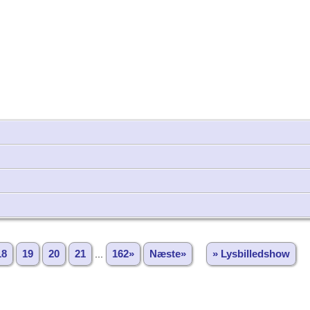
18
19
20
21
...
162»
Næste»
» Lysbilledshow