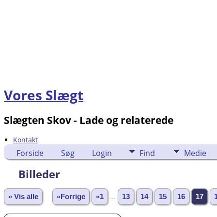
Vores Slægt
Slægten Skov - Lade og relaterede
Kontakt
Forside
Søg
Login
Find
Medie
Billeder
» Vis alle
«Forrige
«1
...
13
14
15
16
17