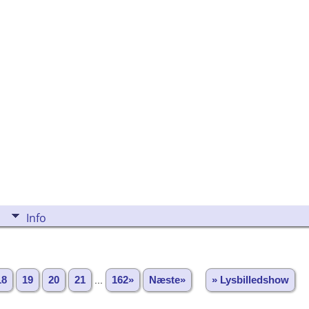
Info
18
19
20
21
...
162»
Næste»
» Lysbilledshow