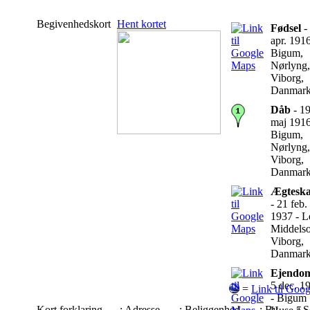
Begivenhedskort
Hent kortet
Fødsel
-
apr. 1916
Bigum,
Nørlyng,
Viborg,
Danmar
Dåb
- 1
maj 1916
Bigum,
Nørlyng,
Viborg,
Danmar
Ægtesk
- 21 feb.
1937 - L
Middels
Viborg,
Danmar
Ejendo
5 dec. 1
=
Link til Goog
- Bigum
Kort forklaring
: Adresse
: Beliggenhed
: By
: