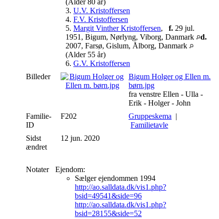
(Alder 80 år)
3.
U.V. Kristoffersen
4.
F.V. Kristoffersen
5.
Margit Vinther Kristoffersen
,
f.
29 jul.
1951, Bigum, Nørlyng, Viborg, Danmark
d.
2007, Farsø, Gislum, Ålborg, Danmark
(Alder 55 år)
6.
G.V. Kristoffersen
Billeder
Bigum Holger og Ellen m.
børn.jpg
fra venstre Ellen - Ulla -
Erik - Holger - John
Familie-
F202
Gruppeskema
|
ID
Familietavle
Sidst
12 jun. 2020
ændret
Notater
Ejendom:
Sælger ejendommen 1994
http://ao.salldata.dk/vis1.php?
bsid=49541&side=96
http://ao.salldata.dk/vis1.php?
bsid=28155&side=52