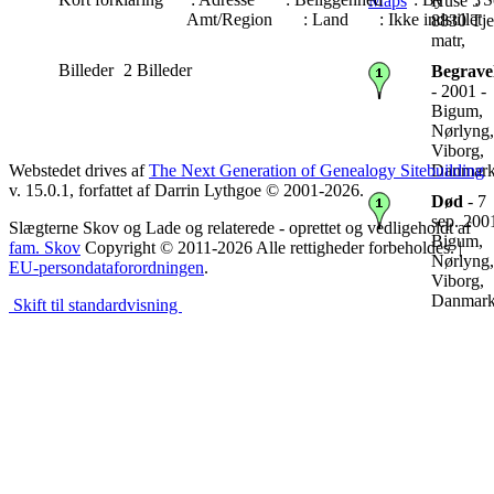
Huse 5
Amt/Region
: Land
: Ikke indstillet
8830 Tje
matr,
Billeder
2 Billeder
Begrave
- 2001 -
Bigum,
Nørlyng,
Viborg,
Webstedet drives af
The Next Generation of Genealogy Sitebuilding
Danmar
v. 15.0.1, forfattet af Darrin Lythgoe © 2001-2026.
Død
- 7
sep. 200
Slægterne Skov og Lade og relaterede - oprettet og vedligeholdt af
Bigum,
fam. Skov
Copyright © 2011-2026 Alle rettigheder forbeholdes. |
Nørlyng,
EU-persondataforordningen
.
Viborg,
Danmar
Skift til standardvisning