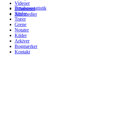
Videoer
Databasestatistik
Albummer
Steder
Alle medier
Træer
Grene
Notater
Kilder
Arkiver
Bogmærker
Kontakt