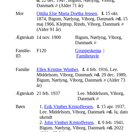
d.
22 dec. 1947, Bigum, Nørlyng, Viborg,
Danmark
(Alder 71 år)
Mor
Ottilia Else Maria Dortha Jensen
,
f.
15 okt.
1874, Bigum, Nørlyng, Viborg, Danmark
d.
15
maj 1966, Klejtrup, Rinds, Viborg, Danmark
(Alder 91 år)
Ægteskab
14 nov. 1900
Bigum, Nørlyng, Viborg,
Danmark
Familie-
F120
Gruppeskema
|
ID
Familietavle
Familie
Ellen Kristine Winther
,
f.
4 feb. 1916, Lee.
Middelsom, Viborg, Danmark
d.
29 dec. 1989,
Bigum, Nørlyng, Viborg, Danmark
(Alder 73
år)
Ægteskab
21 feb. 1937
Lee. Middelsom, Viborg,
Danmark
Børn
1.
Erik Vinther Kristoffersen
,
f.
15 apr. 1937,
Lee. Middelsom, Viborg, Danmark
d.
Ja, dato
ukendt
2.
John Vinther Kristoffersen
,
f.
9 feb. 1941,
Bigum, Nørlyng, Viborg, Danmark
d.
2022