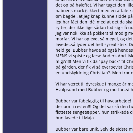
det op på høloftet. Vi har taget den li
naboens mark (sikkert med en aftale ku
øm bagdel, at jeg knap kunne sidde på
jeg har fået den idé, med at det da ska
rytter, der ikke lige sådan lod sig slå 
jeg var nok ikke så pokkers tålmodig me
morfar. Vi har oplevet så meget, og det
lavede..så lyder det helt syrealistisk. 
heldige! Bubber havde så også hendes f
MENS vi spiste og læse Anders And. Men 
mig??!!!! Men vi fik da "pay-back" til 
på gården, der fik vi så overbevist Chr
en undskyldning Christian?. Men tror m
Vi har været til dyreskue i mange år me
Hvalpsund med Bubber og morfar..vi 
Bubber var fabelagtig til havearbejde! 
der orm i resten!!! Og det var så den hø
flotteste sengetæpper..hun strikkede de
hun lavede til Maja.
Bubber var bare unik. Selv de sidste m