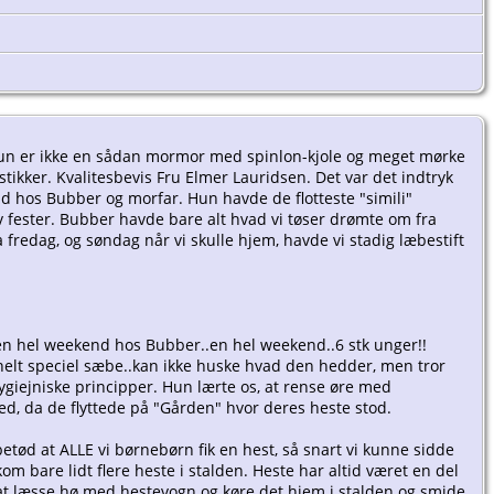
. Hun er ikke en sådan mormor med spinlon-kjole og meget mørke
ikker. Kvalitesbevis Fru Elmer Lauridsen. Det var det indtryk
 hos Bubber og morfar. Hun havde de flotteste "simili"
v fester. Bubber havde bare alt hvad vi tøser drømte om fra
ra fredag, og søndag når vi skulle hjem, havde vi stadig læbestift
 i en hel weekend hos Bubber..en hel weekend..6 stk unger!!
n helt speciel sæbe..kan ikke huske hvad den hedder, men tror
ygiejniske principper. Hun lærte os, at rense øre med
 med, da de flyttede på "Gården" hvor deres heste stod.
tød at ALLE vi børnebørn fik en hest, så snart vi kunne sidde
om bare lidt flere heste i stalden. Heste har altid været en del
ed at læsse hø med hestevogn og køre det hjem i stalden og smide