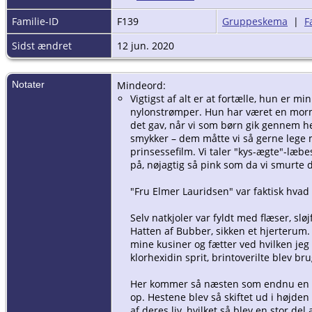
Familie-ID
F139
Gruppeskema
|
F
Sidst ændret
12 jun. 2020
Notater
Mindeord:
Vigtigst af alt er at fortælle, hun er
nylonstrømper. Hun har været en mormor
det gav, når vi som børn gik gennem h
smykker – dem måtte vi så gerne lege m
prinsessefilm. Vi taler "kys-ægte"-læbes
på, nøjagtig så pink som da vi smurte 
"Fru Elmer Lauridsen" var faktisk hvad
Selv natkjoler var fyldt med flæser, sl
Hatten af Bubber, sikken et hjerterum. 
mine kusiner og fætter ved hvilken jeg
klorhexidin sprit, brintoverilte blev b
Her kommer så næsten som endnu en ny e
op. Hestene blev så skiftet ud i højden
af deres liv, hvilket så blev en stor d