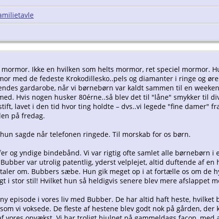
amilietavle
 min mormor. Ikke en hvilken som helts mormor, ret speciel mormor
 med de fedeste Krokodillesko..pels og diamanter i ringe og ørest
endes gardarobe, når vi børnebørn var kaldt sammen til en weekend
ed. Hvis nogen husker 80érne..så blev det til "låne" smykker til di
tift, lavet i den tid hvor ting holdte – dvs..vi legede "fine damer" f
den på fredag.
 hun sagde når telefonen ringede. Til morskab for os børn.
øjfer og yndige bindebånd. Vi var rigtig ofte samlet alle børnebørn
Bubber var utrolig patentlig, yderst velplejet, altid duftende af e
 taler om. Bubbers sæbe. Hun gik meget op i at fortælle os om de h
rugt i stor stil! Hvilket hun så heldigvis senere blev mere afslappet
pisode i vores liv med Bubber. De har altid haft heste, hvilket be
 som vi voksede. De fleste af hestene blev godt nok på gården, der k
el af vores opvækst. Vi har troligt hjulpet på gammeldags facon, m