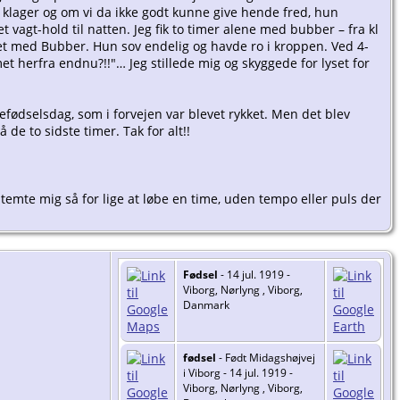
r klager og om vi da ikke godt kunne give hende fred, hun
t vagt-hold til natten. Jeg fik to timer alene med bubber – fra kl
evet med Bubber. Hun sov endelig og havde ro i kroppen. Ved 4-
et herfra endnu?!!"… Jeg stillede mig og skyggede for lyset for
sefødselsdag, som i forvejen var blevet rykket. Men det blev
 de to sidste timer. Tak for alt!!
emte mig så for lige at løbe en time, uden tempo eller puls der
Fødsel
- 14 jul. 1919 -
Viborg, Nørlyng , Viborg,
Danmark
fødsel
- Født Midagshøjvej
i Viborg - 14 jul. 1919 -
Viborg, Nørlyng , Viborg,