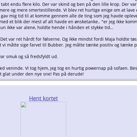
abt endu flere kilo. Der var skind og ben på den lille krop. Der va
mere og mere smertestillende. Vi blev ret hurtige enige om at lave e
, og gav mig tid til at komme gennem alle de ting som jeg havde opl
med et blik der mest af alt havde en ønsketanke.. "er jeg ikke komm
hun ikke var alene, holdte hende i hånden et stykke tid…
 Det var ret hårdt for følserne. Og ikke mindst fordi Maja holdte tø
t vi måtte sige farvel til Bubber. Jeg måtte tænke positiv og tænke på
 var smuk og så fredsfyldt ud.
 veninde. Vi tog hjem, jeg tog en hurtig powernap på sofaen. Best
et glat under den nye sne! Pas på derude!
Hent kortet