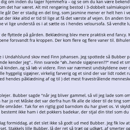
e dig om inden du tager hjemmefra – og se om du kan være bekendt
 som det har været. Alt mit rengøring bestod i 3-dobbelt salmiaksp
 gå! Der er stadig en del ting, som Jasmine mener er helt hen i vej
at der ikke altid er tid til lige at få det værste af vejen. En anden ti
e vi lige understå os i at sætte os i hendes veloursofa. Så vendte l
r de flyttede på gården. Beklædning blev mere praktisk end fancy
iloene forsvandt fra kroppen. Der kom flere og flere vaner til. Bihul
e i Undahlslund skov med Finn Johansen. Jeg spottede så Bubber på 
nde kender jeg".. Finn svarede "øh..hende sigøjneren??" med et smil
på kinden..og så løb vi videre. Finn var nærmest undskyldene over d
ille hyggelig sigøjner, virkelig farverig og et sind der var lidt rode
 hendes påklædning af og til ) det mest fravestrålende menneske 
ejer. Bubber sagde "når jeg bliver gammel, så vil jeg lade som om je
 har jo ret Måske det var derfra hun fik alle de ideer til de ting 
le områder. Tak for en rigtig god barndom du har givet os. Vi skylde
r bestemt ikke ham i det pokkers badekar, der stjal din titel som d
dag formiddag, at det slet ikke så godt ud med Bubber. Jeg fik lov a
. Stakkels lille Bubber, lå der ret så træt og udkørt, af smerter 