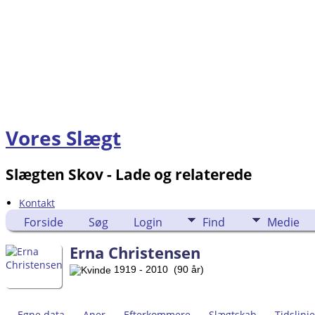
Vores Slægt
Slægten Skov - Lade og relaterede
Kontakt
Forside
Søg
Login
Find
Medie
Erna Christensen
1919 - 2010 (90 år)
Egne data
Aner
Efterkommere
Slægtskab
Tidslinje