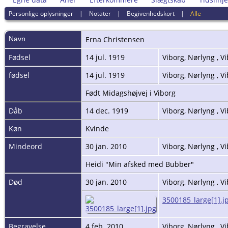
Personlige oplysninger
|
Notater
|
Begivenhedskort
|
Alle
Navn
Erna
Christensen
Fødsel
14 jul. 1919
Viborg, Nørlyng , 
fødsel
14 jul. 1919
Viborg, Nørlyng , 
Født Midagshøjvej i Viborg
Dåb
14 dec. 1919
Viborg, Nørlyng , 
Køn
Kvinde
Mindeord
30 jan. 2010
Viborg, Nørlyng , 
Heidi "Min afsked med Bubber"
Død
30 jan. 2010
Viborg, Nørlyng , 
3500185_large[1].j
Begravelse
4 feb. 2010
Viborg, Nørlyng , 