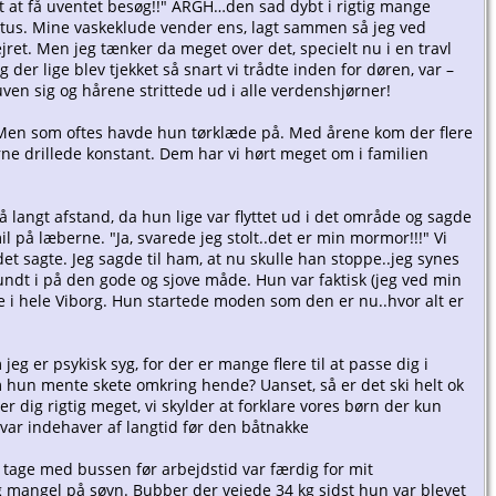
 at få uventet besøg!!" ARGH…den sad dybt i rigtig mange
iritus. Mine vaskeklude vender ens, lagt sammen så jeg ved
ret. Men jeg tænker da meget over det, specielt nu i en travl
ng der lige blev tjekket så snart vi trådte inden for døren, var –
uven sig og hårene strittede ud i alle verdenshjørner!
. Men som oftes havde hun tørklæde på. Med årene kom der flere
erne drillede konstant. Dem har vi hørt meget om i familien
langt afstand, da hun lige var flyttet ud i det område og sagde
 på læberne. "Ja, svarede jeg stolt..det er min mormor!!!" Vi
et sagte. Jeg sagde til ham, at nu skulle han stoppe..jeg synes
t rundt i på den gode og sjove måde. Hun var faktisk (jeg ved min
i hele Viborg. Hun startede moden som den er nu..hvor alt er
g er psykisk syg, for der er mange flere til at passe dig i
som hun mente skete omkring hende? Uanset, så er det ski helt ok
r dig rigtig meget, vi skylder at forklare vores børn der kun
u var indehaver af langtid før den båtnakke
t tage med bussen før arbejdstid var færdig for mit
og mangel på søvn. Bubber der vejede 34 kg sidst hun var blevet