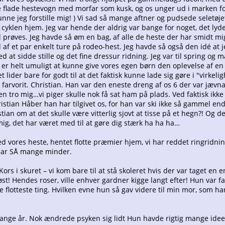
lle flade hestevogn med morfar som kusk, og os unger ud i marken fo
nne jeg forstille mig! ) Vi sad så mange aftner og pudsede seletøj
 cyklen hjem. Jeg var hende der aldrig var bange for noget, det ly
l prøves. Jeg havde så øm en bag, af alle de heste der har smidt mi
ud af et par enkelt ture på rodeo-hest. Jeg havde så også den idé at 
d at sidde stille og det fine dressur ridning. Jeg var til spring og
 er helt umuligt at kunne give vores egen børn den oplevelse af en b
Det lider bare for godt til at det faktisk kunne lade sig gøre i "virk
arvorit. Christian. Han var den eneste dreng af os 6 der var jævn
tro mig…vi piger skulle nok få sat ham på plads. Ved faktisk ikke h
Christian Håber han har tilgivet os, for han var ski ikke så gammel 
istian om at det skulle være vitterlig sjovt at tisse på et hegn?! 
ig, det har været med til at gøre dig stærk ha ha ha…
d vores heste, hentet flotte præmier hjem, vi har reddet ringridnin
har SÅ mange minder.
Kors i skuret – vi kom bare til at stå skoleret hvis der var taget e
st! Hendes roser, ville enhver gardner kigge langt efter! Hun var fab
 flotteste ting. Hvilken evne hun så gav videre til min mor, som ha
ange år. Nok ændrede psyken sig lidt Hun havde rigtig mange ideer,