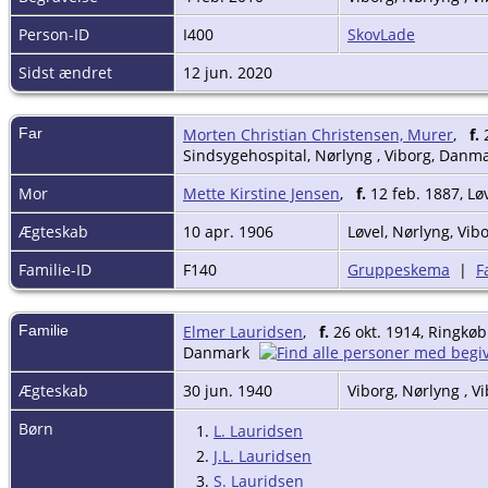
Person-ID
I400
SkovLade
Sidst ændret
12 jun. 2020
Far
Morten Christian Christensen, Murer
,
f.
2
Sindsygehospital, Nørlyng , Viborg, Danm
Mor
Mette Kirstine Jensen
,
f.
12 feb. 1887, Lø
Ægteskab
10 apr. 1906
Løvel, Nørlyng, Vi
Familie-ID
F140
Gruppeskema
|
F
Familie
Elmer Lauridsen
,
f.
26 okt. 1914, Ringkø
Danmark
Ægteskab
30 jun. 1940
Viborg, Nørlyng , 
Børn
1.
L. Lauridsen
2.
J.L. Lauridsen
3.
S. Lauridsen