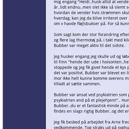
mig engang "Heidi..husk altid at vend
år..lidt endnu..men slet ikke så slemt
hvordan de vender hvis strømmen skulle
hverdag, kan jeg da blive irriteret over 
om v havde fløjlsbukser på. For så kunn
Som sagt kom der stor forandring efte
og flere lag thermotøj på, i takt med k
Bubber var meget aktiv til det sidste.
Jeg husker engang jeg skulle ud og løb
til Finn "hende der ude i hoisonten..he
stoppede og jeg fik givet hende et kys 
det var positivt. Bubber var blevet en l
mor ikke helt kunne komme overens med
tilladt at sætte sammen.
Bubber var ansat ved psykiatrien som pl
psykiatrien end på et plejehjem!".. Hun
Bubber..du er et fantastisk minde på al
findes en slags rigtig Bubber..og det e
Jeg fik besked på arbejdet fra Arne fre
vedkommende. Tog straks ud på syghuset