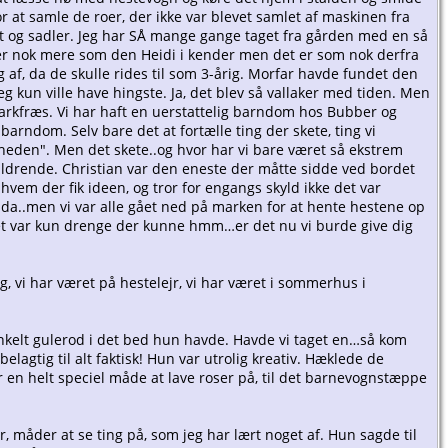
r at samle de roer, der ikke var blevet samlet af maskinen fra
et og sadler. Jeg har SÅ mange gange taget fra gården med en så
der nok mere som den Heidi i kender men det er som nok derfra
g af, da de skulle rides til som 3-årig. Morfar havde fundet den
jeg kun ville have hingste. Ja, det blev så vallaker med tiden. Men
 markfræs. Vi har haft en uerstattelig barndom hos Bubber og
arndom. Selv bare det at fortælle ting der skete, ting vi
eligheden". Men det skete..og hvor har vi bare været så ekstrem
aldrende. Christian var den eneste der måtte sidde ved bordet
vem der fik ideen, og tror for engangs skyld ikke det var
endda..men vi var alle gået ned på marken for at hente hestene op
Og det var kun drenge der kunne hmm…er det nu vi burde give dig
g, vi har været på hestelejr, vi har været i sommerhus i
n enkelt gulerod i det bed hun havde. Havde vi taget en…så kom
elagtig til alt faktisk! Hun var utrolig kreativ. Hæklede de
r en helt speciel måde at lave roser på, til det barnevognstæppe
 måder at se ting på, som jeg har lært noget af. Hun sagde til